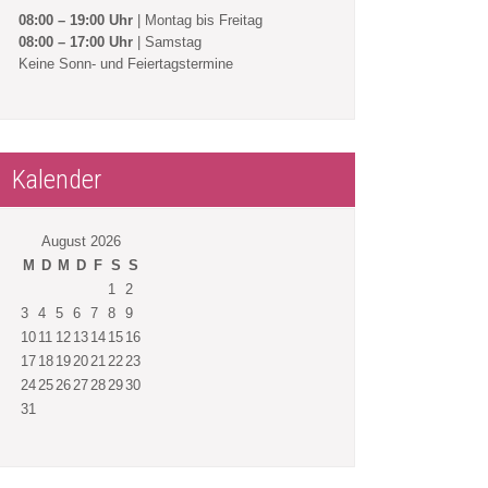
08:00 – 19:00 Uhr
| Montag bis Freitag
08:00 – 17:00 Uhr
| Samstag
Keine Sonn- und Feiertagstermine
Kalender
August 2026
M
D
M
D
F
S
S
1
2
3
4
5
6
7
8
9
10
11
12
13
14
15
16
17
18
19
20
21
22
23
24
25
26
27
28
29
30
31