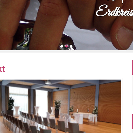
Erdkreis
kt