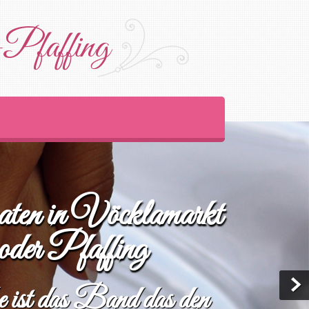
-Pfaffing
ten in Vöcklamarkt
oder Pfaffing
 ist das Band das den