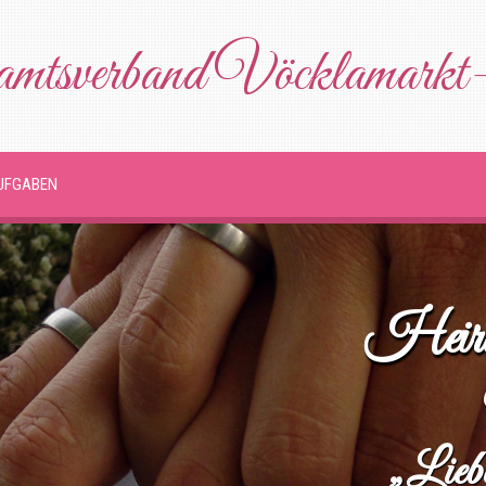
mtsverband Vöcklamarkt
UFGABEN
Heira
„Liebe